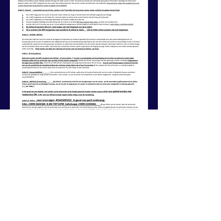
NR1 Scooter rental Curacao
Lindberghweg 33 , Willemstad, Curaçao